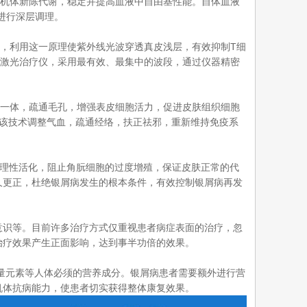
与机体新陈代谢，稳定并提高血液中自由基性能。自体血液
进行深层调理。
仪，利用这一原理使紫外线光波穿透真皮浅层，有效抑制T细
子激光治疗仪，采用最有效、最集中的波段，通过仪器精密
于一体，疏通毛孔，增强表皮细胞活力，促进皮肤组织细胞
。该技术调整气血，疏通经络，扶正祛邪，重新维持免疫系
病理性活化，阻止角朊细胞的过度增殖，保证皮肤正常的代
久更正，杜绝银屑病发生的根本条件，有效控制银屑病再发
意识等。目前许多治疗方式仅重视患者病症表面的治疗，忽
治疗效果产生正面影响，达到事半功倍的效果。
微量元素等人体必须的营养成分。银屑病患者需要额外进行营
机体抗病能力，使患者切实获得整体康复效果。