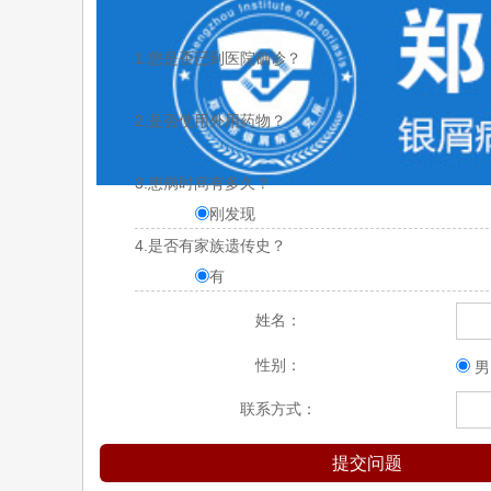
1.您是否已到医院确诊？
是
2.是否使用外用药物？
是
3.患病时间有多久？
刚发现
4.是否有家族遗传史？
有
姓名：
性别：
男
联系方式：