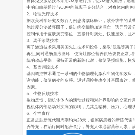
自体免疫激活技术采用O3渗透疗法，使O3进入血液，迅
中的自由基通过与O3中的氧离子充分结合，对身体内的
2、物理光疗技术
据欧美科学研究及数百万例患者临床验证，紫外线中的某些
胞过度分泌破坏因子，促进病变细胞加速凋亡，诱导异常分
控制作用于皮肤病变部位，直接针对病灶、快速显效，且
3、离子渗透技术
离子渗透技术采用美国先进技术和设备，采取“低温等离子
再生;同时通畅血液循环，使病灶部位营养供给恢复正常;
统的动态平衡，保持正常的新陈代谢，修复受损细胞，恢
4、基因调控技术
基因调控技术通过一系列的生物物理刺激和生物化学效应
谢功能，修复病变的皮损。通过调控并改变其基因表达，
因素。
5、生物反馈技术
生物反馈，指机体体内的活动过程和对外界影响的交互作
视机体内部活动对疾病的影响，尤其是精神、压力、心理
6、个性食疗
正常皮肤新陈代谢周期约为28天，银屑病患者的新陈代谢
养补充，在治疗同时配合食疗，补充人体必需营养元素，