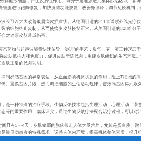
速分解血液细胞，产生反射性作用。氧分子迅速渗透到集体缺陷区域，参
免疫细胞进行靶向修复，加快脏腑功能恢复，改善微循环，调节免疫机制，
波长可以大大改善银屑病皮损症状。从德国引进的311窄谱紫外线光疗
裂的细胞终止复制，从而使病变皮肤恢复正常。从美国引进的308准分
不会对健康皮肤造成伤害。
雾态药物与超声波能量快速传导、渗进”的手艺，集气、雾、液三种形态
增强皮肤抵抗力和免疫力，促进皮肤新陈代谢，重建皮肤组织的生态环境
复皮肤正常的代谢功能。
，抑制易感基因的异常表达，从正面影响机体抗原的作用，阻止T细胞的
修饰、置换基因片段，进而调控细胞的生命活动规律，使致病基因得到永
用，是一种特殊的治疗手段。生物反馈技术包括生理活动、心理活动、潜
状态等的重要作用。临床证实，通过生物反馈疗法配合治疗过程，可以对
时间只有3—4天，皮肤鳞屑的脱落带走人体大量营养，尤其是蛋白质、
满足银屑病患者的特殊需求，调整人体内环境，提高机体整体素质，提升